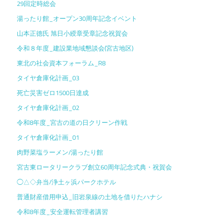
29回定時総会
湯ったり館_オープン30周年記念イベント
山本正德氏 旭日小綬章受章記念祝賀会
令和８年度_建設業地域懇談会(宮古地区)
東北の社会資本フォーラム_R8
タイヤ倉庫化計画_03
死亡災害ゼロ1500日達成
タイヤ倉庫化計画_02
令和8年度_宮古の道の日クリーン作戦
タイヤ倉庫化計画_01
肉野菜塩ラーメン/湯ったり館
宮古東ロータリークラブ創立60周年記念式典・祝賀会
◯△◇弁当/浄土ヶ浜パークホテル
普通財産借用申込_旧岩泉線の土地を借りたハナシ
令和8年度_安全運転管理者講習