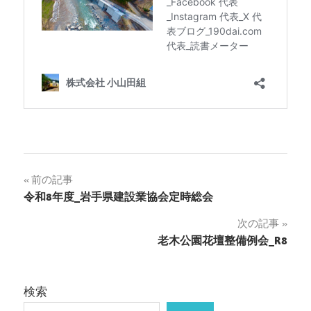
投
前の記事
令和8年度_岩手県建設業協会定時総会
稿
次の記事
ナ
老木公園花壇整備例会_R8
ビ
ゲ
検索