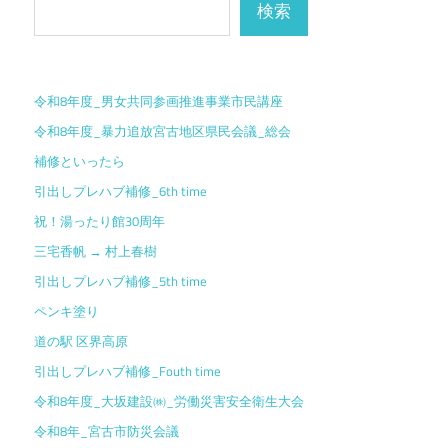
ー
検索
シ
ョ
令和8年度_男女共同参画推進事業市民講座
ン
令和8年度_暴力追放宮古地区県民会議_総会
補修といったら
引出しプレハブ補修_6th time
祝！湯ったり館30周年
三宅香帆 → 村上春樹
引出しプレハブ補修_5th time
ペンキ塗り
道の駅 区界高原
引出しプレハブ補修_Fouth time
令和8年度_大坂建設㈱_労働災害安全衛生大会
令和8年_宮古市防災会議