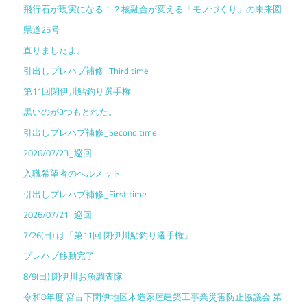
飛行石が現実になる！？核融合が変える「モノづくり」の未来図
県道25号
直りましたよ。
引出しプレハブ補修_Third time
第11回閉伊川鮎釣り選手権
黒いのが3つもとれた。
引出しプレハブ補修_Second time
2026/07/23_巡回
入職希望者のヘルメット
引出しプレハブ補修_First time
2026/07/21_巡回
7/26(日) は「第11回 閉伊川鮎釣り選手権」
プレハブ移動完了
8/9(日) 閉伊川お魚調査隊
令和8年度 宮古下閉伊地区木造家屋建築工事業災害防止協議会 第