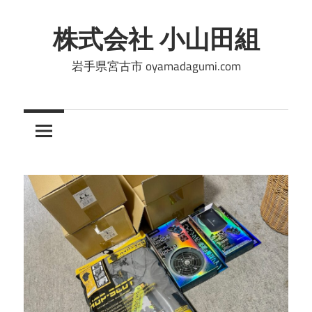
コ
ン
株式会社 小山田組
テ
岩手県宮古市 oyamadagumi.com
ン
ツ
へ
ス
キ
ッ
プ