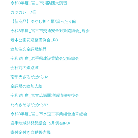
令和8年度_宮古市消防団大演習
カツカレー/笹
【新商品】冷やし担々麺/湯ったり館
令和8年度_宮古市交通安全対策協議会_総会
老木公園花壇整備例会_R8
追加注文空調服納品
令和8年度_岩手県建設業協会定時総会
会社前の線路跡
南部天ざる/たからや
空調服の追加支給
令和8年度_宮古広域圏地域情報交換会
たぬきそば/たからや
令和8年度_宮古市水道工事業組合通常総会
岩手地域開発懇話会_5月例会(R8)
寄付金付き自動販売機