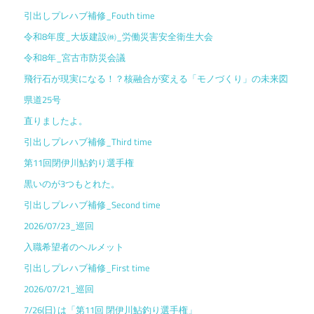
引出しプレハブ補修_Fouth time
令和8年度_大坂建設㈱_労働災害安全衛生大会
令和8年_宮古市防災会議
飛行石が現実になる！？核融合が変える「モノづくり」の未来図
県道25号
直りましたよ。
引出しプレハブ補修_Third time
第11回閉伊川鮎釣り選手権
黒いのが3つもとれた。
引出しプレハブ補修_Second time
2026/07/23_巡回
入職希望者のヘルメット
引出しプレハブ補修_First time
2026/07/21_巡回
7/26(日) は「第11回 閉伊川鮎釣り選手権」