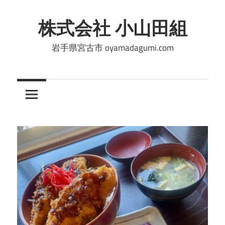
コ
ン
株式会社 小山田組
テ
岩手県宮古市 oyamadagumi.com
ン
ツ
へ
ス
キ
ッ
プ