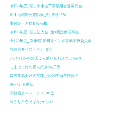
令和8年度_宮古市水道工事業組合通常総会
岩手地域開発懇話会_5月例会(R8)
寄付金付き自動販売機
令和8年度_宮古法人会_第1回定例理事会
令和8年度_第1回閉伊川遊イング事業実行委員会
閲覧最多ベストテン_9位
かけそば+旬の天ぷら盛り合わせ/たからや
しまほっけの炭火焼き/大戸屋
建設業協会宮古支部_令和8年新年交賀会
PPバンド返却
閲覧最多ベストテン_10位
冷やし三色そば/たからや