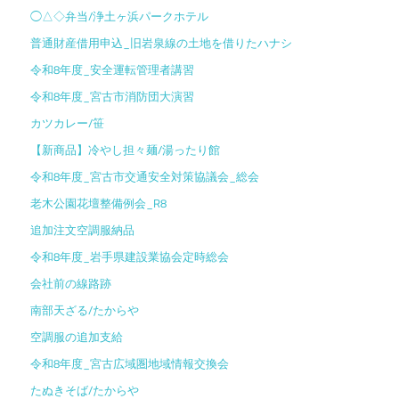
◯△◇弁当/浄土ヶ浜パークホテル
普通財産借用申込_旧岩泉線の土地を借りたハナシ
令和8年度_安全運転管理者講習
令和8年度_宮古市消防団大演習
カツカレー/笹
【新商品】冷やし担々麺/湯ったり館
令和8年度_宮古市交通安全対策協議会_総会
老木公園花壇整備例会_R8
追加注文空調服納品
令和8年度_岩手県建設業協会定時総会
会社前の線路跡
南部天ざる/たからや
空調服の追加支給
令和8年度_宮古広域圏地域情報交換会
たぬきそば/たからや