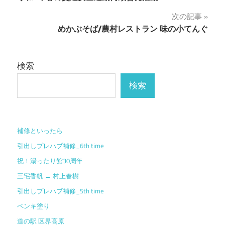
稿
次の記事
ナ
めかぶそば/農村レストラン 味の小てんぐ
ビ
ゲ
検索
ー
検索
シ
ョ
補修といったら
ン
引出しプレハブ補修_6th time
祝！湯ったり館30周年
三宅香帆 → 村上春樹
引出しプレハブ補修_5th time
ペンキ塗り
道の駅 区界高原