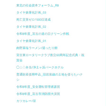
東北の社会資本フォーラム_R8
タイヤ倉庫化計画_03
死亡災害ゼロ1500日達成
タイヤ倉庫化計画_02
令和8年度_宮古の道の日クリーン作戦
タイヤ倉庫化計画_01
肉野菜塩ラーメン/湯ったり館
宮古東ロータリークラブ創立60周年記念式典・祝
賀会
◯△◇弁当/浄土ヶ浜パークホテル
普通財産借用申込_旧岩泉線の土地を借りたハナ
シ
令和8年度_安全運転管理者講習
令和8年度_宮古市消防団大演習
カツカレー/笹