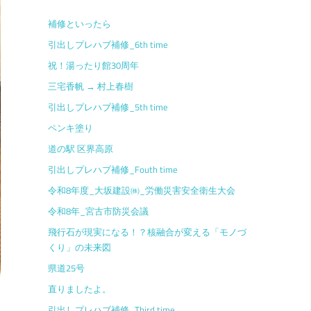
補修といったら
引出しプレハブ補修_6th time
祝！湯ったり館30周年
三宅香帆 → 村上春樹
引出しプレハブ補修_5th time
ペンキ塗り
道の駅 区界高原
引出しプレハブ補修_Fouth time
令和8年度_大坂建設㈱_労働災害安全衛生大会
令和8年_宮古市防災会議
飛行石が現実になる！？核融合が変える「モノづ
くり」の未来図
県道25号
直りましたよ。
引出しプレハブ補修_Third time