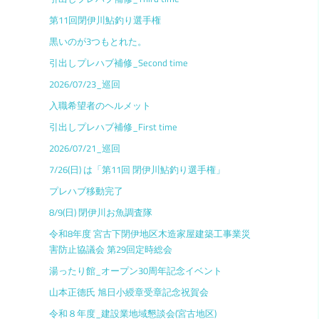
第11回閉伊川鮎釣り選手権
黒いのが3つもとれた。
引出しプレハブ補修_Second time
2026/07/23_巡回
入職希望者のヘルメット
引出しプレハブ補修_First time
2026/07/21_巡回
7/26(日) は「第11回 閉伊川鮎釣り選手権」
プレハブ移動完了
8/9(日) 閉伊川お魚調査隊
令和8年度 宮古下閉伊地区木造家屋建築工事業災
害防止協議会 第29回定時総会
湯ったり館_オープン30周年記念イベント
山本正德氏 旭日小綬章受章記念祝賀会
令和８年度_建設業地域懇談会(宮古地区)