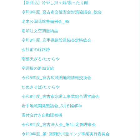
【新商品】冷やし担々麺/湯ったり館
令和8年度_宮古市交通安全対策協議会_総会
老木公園花壇整備例会_R8
追加注文空調服納品
令和8年度_岩手県建設業協会定時総会
会社前の線路跡
南部天ざる/たからや
空調服の追加支給
令和8年度_宮古広域圏地域情報交換会
たぬきそば/たからや
令和8年度_宮古市水道工事業組合通常総会
岩手地域開発懇話会_5月例会(R8)
寄付金付き自動販売機
令和8年度_宮古法人会_第1回定例理事会
令和8年度_第1回閉伊川遊イング事業実行委員会