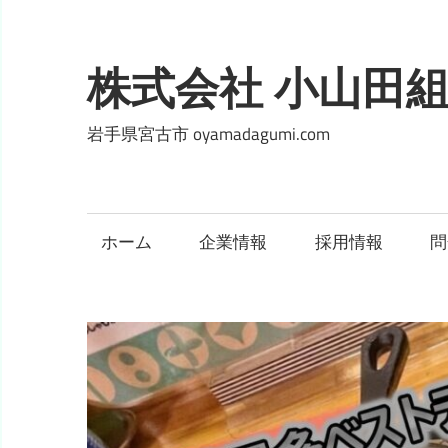
コ
ン
テ
株式会社 小山田
ン
ツ
岩手県宮古市 oyamadagumi.com
へ
ス
キ
ホーム
企業情報
採用情報
問
ッ
プ