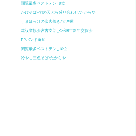
閲覧最多ベストテン_9位
かけそば+旬の天ぷら盛り合わせ/たからや
しまほっけの炭火焼き/大戸屋
建設業協会宮古支部_令和8年新年交賀会
PPバンド返却
閲覧最多ベストテン_10位
冷やし三色そば/たからや