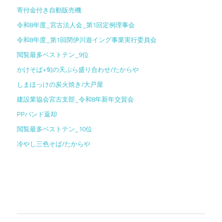
寄付金付き自動販売機
令和8年度_宮古法人会_第1回定例理事会
令和8年度_第1回閉伊川遊イング事業実行委員会
閲覧最多ベストテン_9位
かけそば+旬の天ぷら盛り合わせ/たからや
しまほっけの炭火焼き/大戸屋
建設業協会宮古支部_令和8年新年交賀会
PPバンド返却
閲覧最多ベストテン_10位
冷やし三色そば/たからや