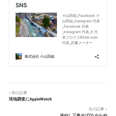
投
前の記事
現地調査にAppleWatch
稿
次の記事
ナ
冷やし三色そば/たからや