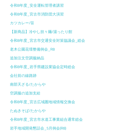
令和8年度_安全運転管理者講習
令和8年度_宮古市消防団大演習
カツカレー/笹
【新商品】冷やし担々麺/湯ったり館
令和8年度_宮古市交通安全対策協議会_総会
老木公園花壇整備例会_R8
追加注文空調服納品
令和8年度_岩手県建設業協会定時総会
会社前の線路跡
南部天ざる/たからや
空調服の追加支給
令和8年度_宮古広域圏地域情報交換会
たぬきそば/たからや
令和8年度_宮古市水道工事業組合通常総会
岩手地域開発懇話会_5月例会(R8)