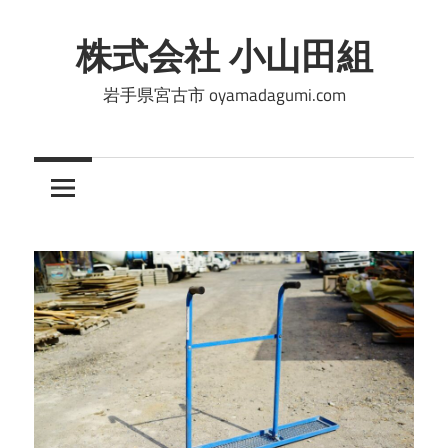
コ
ン
株式会社 小山田組
テ
岩手県宮古市 oyamadagumi.com
ン
ツ
へ
ス
キ
ッ
プ