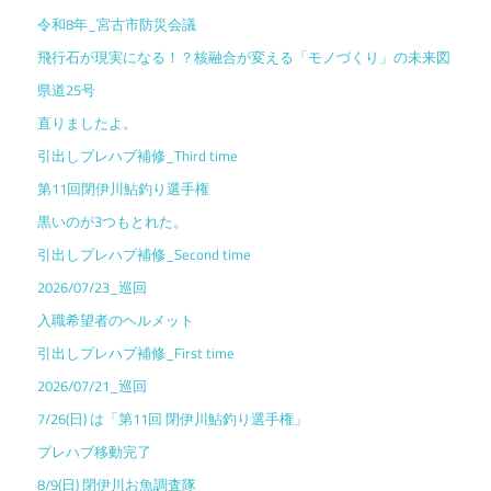
令和8年_宮古市防災会議
飛行石が現実になる！？核融合が変える「モノづくり」の未来図
県道25号
直りましたよ。
引出しプレハブ補修_Third time
第11回閉伊川鮎釣り選手権
黒いのが3つもとれた。
引出しプレハブ補修_Second time
2026/07/23_巡回
入職希望者のヘルメット
引出しプレハブ補修_First time
2026/07/21_巡回
7/26(日) は「第11回 閉伊川鮎釣り選手権」
プレハブ移動完了
8/9(日) 閉伊川お魚調査隊