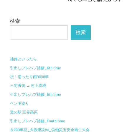
ビ
ゲ
検索
ー
検索
シ
ョ
補修といったら
ン
引出しプレハブ補修_6th time
祝！湯ったり館30周年
三宅香帆 → 村上春樹
引出しプレハブ補修_5th time
ペンキ塗り
道の駅 区界高原
引出しプレハブ補修_Fouth time
令和8年度_大坂建設㈱_労働災害安全衛生大会