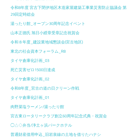
令和8年度 宮古下閉伊地区木造家屋建築工事業災害防止協議会 第
29回定時総会
湯ったり館_オープン30周年記念イベント
山本正德氏 旭日小綬章受章記念祝賀会
令和８年度_建設業地域懇談会(宮古地区)
東北の社会資本フォーラム_R8
タイヤ倉庫化計画_03
死亡災害ゼロ1500日達成
タイヤ倉庫化計画_02
令和8年度_宮古の道の日クリーン作戦
タイヤ倉庫化計画_01
肉野菜塩ラーメン/湯ったり館
宮古東ロータリークラブ創立60周年記念式典・祝賀会
◯△◇弁当/浄土ヶ浜パークホテル
普通財産借用申込_旧岩泉線の土地を借りたハナシ