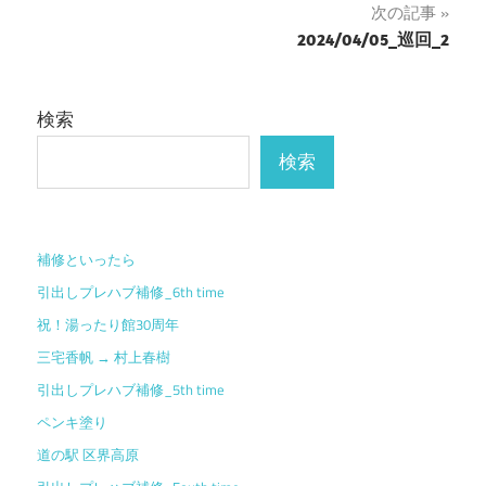
次の記事
ナ
2024/04/05_巡回_2
ビ
ゲ
検索
ー
検索
シ
ョ
補修といったら
ン
引出しプレハブ補修_6th time
祝！湯ったり館30周年
三宅香帆 → 村上春樹
引出しプレハブ補修_5th time
ペンキ塗り
道の駅 区界高原