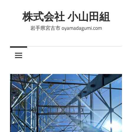
コ
ン
株式会社 小山田組
テ
岩手県宮古市 oyamadagumi.com
ン
ツ
へ
ス
キ
ッ
プ