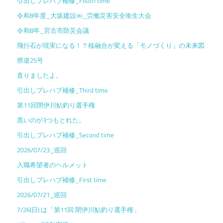
引出しプレハブ補修_Fouth time
令和8年度_大坂建設㈱_労働災害安全衛生大会
令和8年_宮古市防災会議
飛行石が現実になる！？核融合が変える「モノづくり」の未来図
県道25号
直りましたよ。
引出しプレハブ補修_Third time
第11回閉伊川鮎釣り選手権
黒いのが3つもとれた。
引出しプレハブ補修_Second time
2026/07/23_巡回
入職希望者のヘルメット
引出しプレハブ補修_First time
2026/07/21_巡回
7/26(日) は「第11回 閉伊川鮎釣り選手権」