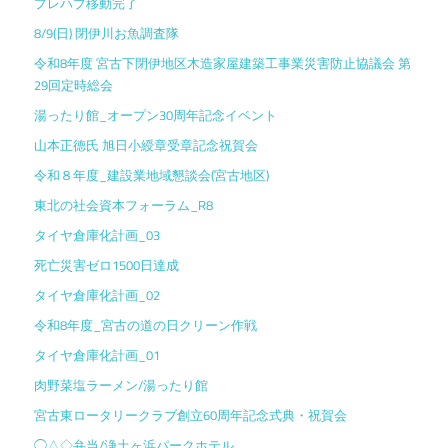
プレハブ移動完了
8/9(日) 閉伊川お魚調査隊
令和8年度 宮古下閉伊地区木造家屋建築工事業災害防止協議会 第
29回定時総会
湯ったり館_オープン30周年記念イベント
山本正德氏 旭日小綬章受章記念祝賀会
令和８年度_建設業地域懇談会(宮古地区)
東北の社会資本フォーラム_R8
タイヤ倉庫化計画_03
死亡災害ゼロ1500日達成
タイヤ倉庫化計画_02
令和8年度_宮古の道の日クリーン作戦
タイヤ倉庫化計画_01
肉野菜塩ラーメン/湯ったり館
宮古東ロータリークラブ創立60周年記念式典・祝賀会
◯△◇弁当/浄土ヶ浜パークホテル