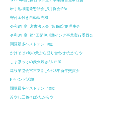
岩手地域開発懇話会_5月例会(R8)
寄付金付き自動販売機
令和8年度_宮古法人会_第1回定例理事会
令和8年度_第1回閉伊川遊イング事業実行委員会
閲覧最多ベストテン_9位
かけそば+旬の天ぷら盛り合わせ/たからや
しまほっけの炭火焼き/大戸屋
建設業協会宮古支部_令和8年新年交賀会
PPバンド返却
閲覧最多ベストテン_10位
冷やし三色そば/たからや