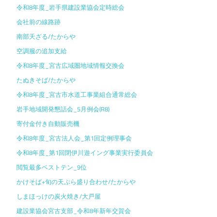
令和8年度_岩手県建設業協会定時総会
会社前の線路跡
南部天ざる/たからや
空調服の追加支給
令和8年度_宮古広域圏地域情報交換会
たぬきそば/たからや
令和8年度_宮古市水道工事業組合通常総会
岩手地域開発懇話会_5月例会(R8)
寄付金付き自動販売機
令和8年度_宮古法人会_第1回定例理事会
令和8年度_第1回閉伊川遊イング事業実行委員会
閲覧最多ベストテン_9位
かけそば+旬の天ぷら盛り合わせ/たからや
しまほっけの炭火焼き/大戸屋
建設業協会宮古支部_令和8年新年交賀会