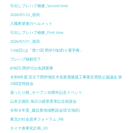
引出しプレハブ補修_Second time
2026/07/23_巡回
入職希望者のヘルメット
引出しプレハブ補修_First time
2026/07/21_巡回
7/26(日) は「第11回 閉伊川鮎釣り選手権」
プレハブ移動完了
8/9(日) 閉伊川お魚調査隊
令和8年度 宮古下閉伊地区木造家屋建築工事業災害防止協議会 第
29回定時総会
湯ったり館_オープン30周年記念イベント
山本正德氏 旭日小綬章受章記念祝賀会
令和８年度_建設業地域懇談会(宮古地区)
東北の社会資本フォーラム_R8
タイヤ倉庫化計画_03