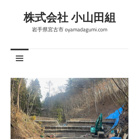
コ
ン
株式会社 小山田組
テ
岩手県宮古市 oyamadagumi.com
ン
ツ
へ
ス
キ
ッ
プ