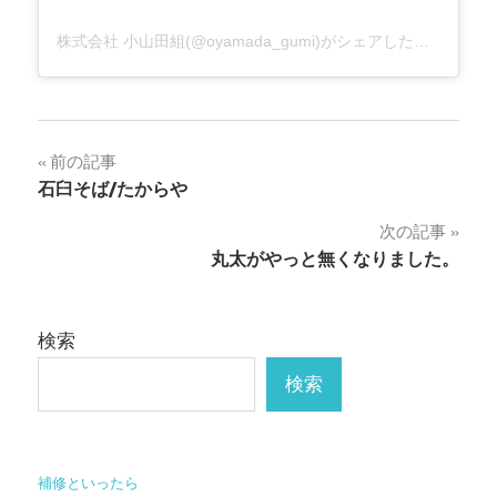
株式会社 小山田組(@oyamada_gumi)がシェアした投稿
投
前の記事
石臼そば/たからや
稿
次の記事
ナ
丸太がやっと無くなりました。
ビ
ゲ
検索
ー
検索
シ
ョ
補修といったら