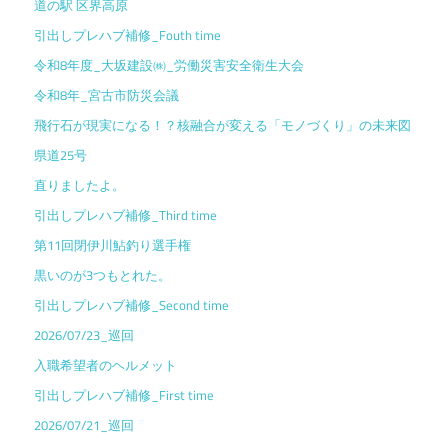
道の駅 区界高原
引出しプレハブ補修_Fouth time
令和8年度_大坂建設㈱_労働災害安全衛生大会
令和8年_宮古市防災会議
飛行石が現実になる！？核融合が変える「モノづくり」の未来図
県道25号
直りましたよ。
引出しプレハブ補修_Third time
第11回閉伊川鮎釣り選手権
黒いのが3つもとれた。
引出しプレハブ補修_Second time
2026/07/23_巡回
入職希望者のヘルメット
引出しプレハブ補修_First time
2026/07/21_巡回