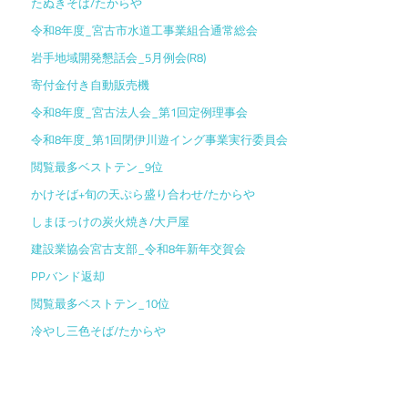
たぬきそば/たからや
令和8年度_宮古市水道工事業組合通常総会
岩手地域開発懇話会_5月例会(R8)
寄付金付き自動販売機
令和8年度_宮古法人会_第1回定例理事会
令和8年度_第1回閉伊川遊イング事業実行委員会
閲覧最多ベストテン_9位
かけそば+旬の天ぷら盛り合わせ/たからや
しまほっけの炭火焼き/大戸屋
建設業協会宮古支部_令和8年新年交賀会
PPバンド返却
閲覧最多ベストテン_10位
冷やし三色そば/たからや