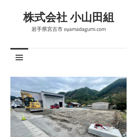
コ
ン
株式会社 小山田組
テ
岩手県宮古市 oyamadagumi.com
ン
ツ
へ
ス
キ
ッ
プ