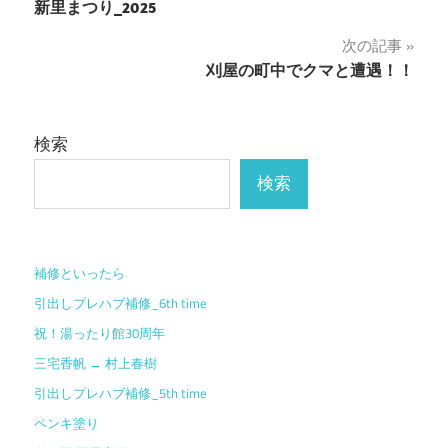
新里まつり_2025
稿
次の記事
ナ
刈屋の町中でクマと遭遇！！
ビ
ゲ
検索
ー
検索
シ
ョ
補修といったら
ン
引出しプレハブ補修_6th time
祝！湯ったり館30周年
三宅香帆 → 村上春樹
引出しプレハブ補修_5th time
ペンキ塗り