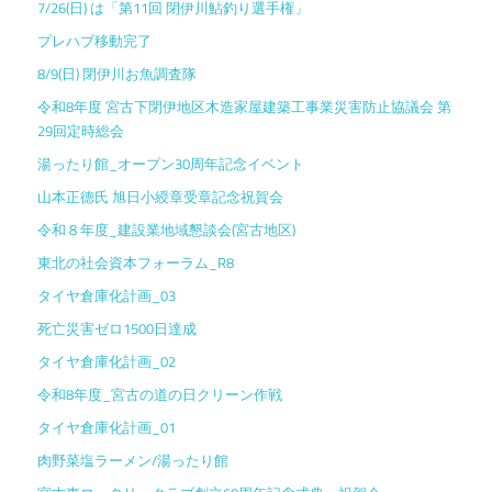
7/26(日) は「第11回 閉伊川鮎釣り選手権」
プレハブ移動完了
8/9(日) 閉伊川お魚調査隊
令和8年度 宮古下閉伊地区木造家屋建築工事業災害防止協議会 第
29回定時総会
湯ったり館_オープン30周年記念イベント
山本正德氏 旭日小綬章受章記念祝賀会
令和８年度_建設業地域懇談会(宮古地区)
東北の社会資本フォーラム_R8
タイヤ倉庫化計画_03
死亡災害ゼロ1500日達成
タイヤ倉庫化計画_02
令和8年度_宮古の道の日クリーン作戦
タイヤ倉庫化計画_01
肉野菜塩ラーメン/湯ったり館