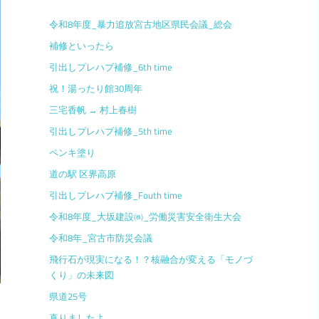
令和8年度_暴力追放宮古地区県民会議_総会
補修といったら
引出しプレハブ補修_6th time
祝！湯ったり館30周年
三宅香帆 → 村上春樹
引出しプレハブ補修_5th time
ペンキ塗り
道の駅 区界高原
引出しプレハブ補修_Fouth time
令和8年度_大坂建設㈱_労働災害安全衛生大会
令和8年_宮古市防災会議
飛行石が現実になる！？核融合が変える「モノづ
くり」の未来図
県道25号
直りましたよ。