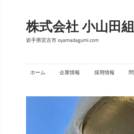
コ
ン
テ
株式会社 小山田
ン
ツ
岩手県宮古市 oyamadagumi.com
へ
ス
キ
ホーム
企業情報
採用情報
問
ッ
プ