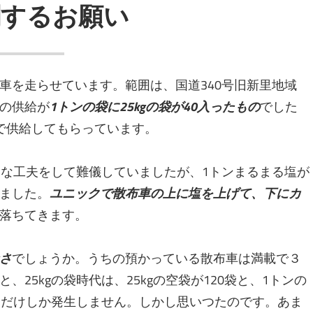
関するお願い
を走らせています。範囲は、国道340号旧新里地域
の供給が
1トンの袋に25kgの袋が40入ったもの
でした
で供給してもらっています。
々な工夫をして難儀していましたが、1トンまるまる塩が
ました。
ユニックで散布車の上に塩を上げて、下にカ
落ちてきます。
さ
でしょうか。うちの預かっている散布車は満載で３
25kgの袋時代は、25kgの空袋が120袋と、1トンの
つだけしか発生しません。しかし思いつたのです。あま