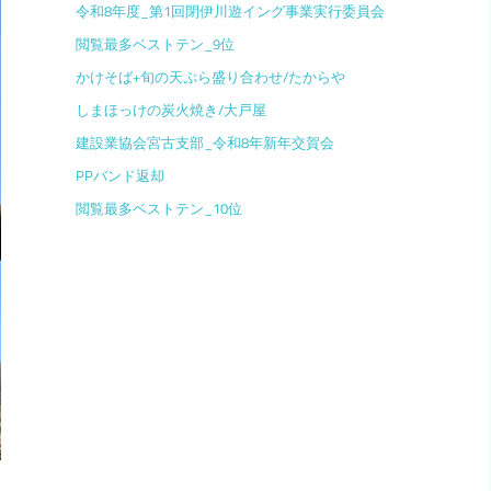
令和8年度_第1回閉伊川遊イング事業実行委員会
閲覧最多ベストテン_9位
かけそば+旬の天ぷら盛り合わせ/たからや
しまほっけの炭火焼き/大戸屋
建設業協会宮古支部_令和8年新年交賀会
PPバンド返却
閲覧最多ベストテン_10位