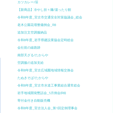
カツカレー/笹
【新商品】冷やし担々麺/湯ったり館
令和8年度_宮古市交通安全対策協議会_総会
老木公園花壇整備例会_R8
追加注文空調服納品
令和8年度_岩手県建設業協会定時総会
会社前の線路跡
南部天ざる/たからや
空調服の追加支給
令和8年度_宮古広域圏地域情報交換会
たぬきそば/たからや
令和8年度_宮古市水道工事業組合通常総会
岩手地域開発懇話会_5月例会(R8)
寄付金付き自動販売機
令和8年度_宮古法人会_第1回定例理事会