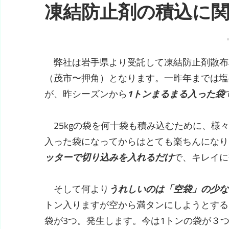
凍結防止剤の積込に
弊社は岩手県より受託して凍結防止剤散布車
（茂市〜押角）となります。一昨年までは塩
が、昨シーズンから
1トンまるまる入った袋
25kgの袋を何十袋も積み込むために、様
入った袋になってからはとても楽ちんになり
ッターで切り込みを入れるだけ
で、キレイに
そして何より
うれしいのは「空袋」の少な
トン入りますが空から満タンにしようとすると、
袋が3つ。発生します。今は1トンの袋が３