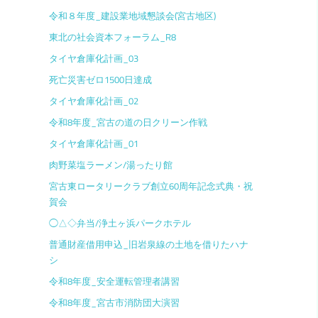
令和８年度_建設業地域懇談会(宮古地区)
東北の社会資本フォーラム_R8
タイヤ倉庫化計画_03
死亡災害ゼロ1500日達成
タイヤ倉庫化計画_02
令和8年度_宮古の道の日クリーン作戦
タイヤ倉庫化計画_01
肉野菜塩ラーメン/湯ったり館
宮古東ロータリークラブ創立60周年記念式典・祝
賀会
◯△◇弁当/浄土ヶ浜パークホテル
普通財産借用申込_旧岩泉線の土地を借りたハナ
シ
令和8年度_安全運転管理者講習
令和8年度_宮古市消防団大演習