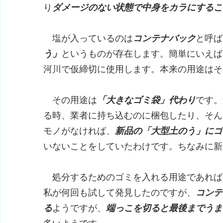
り
ダメージのない状態で中身をカラにするこ
塩が入っているのは
コンテナバック
と呼ば
う」
というものが存在します。簡単にいえば
河川で仮締切に使用します。本来の用途はそ
その用途は
「大きなゴミ袋」代わり
です。
る時、業者に持ち込むのに梱包したり、そん
モノがなければ、
新品の「大型土のう」にゴ
いないことをしていたわけです。ちなみに新品
処分するためのゴミを入れる用途であれば
私が何回も試して発見したのですが、
コンテ
る
ようですが、
端っこを切ると最後までうま