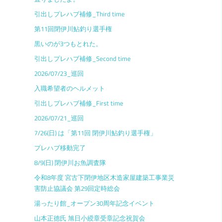
引出しプレハブ補修_Third time
第11回閉伊川鮎釣り選手権
黒いのが3つもとれた。
引出しプレハブ補修_Second time
2026/07/23_巡回
入職希望者のヘルメット
引出しプレハブ補修_First time
2026/07/21_巡回
7/26(日) は「第11回 閉伊川鮎釣り選手権」
プレハブ移動完了
8/9(日) 閉伊川お魚調査隊
令和8年度 宮古下閉伊地区木造家屋建築工事業災
害防止協議会 第29回定時総会
湯ったり館_オープン30周年記念イベント
山本正德氏 旭日小綬章受章記念祝賀会